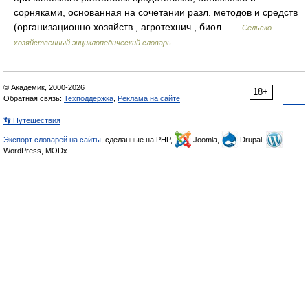
сорняками, основанная на сочетании разл. методов и средств
(организационно хозяйств., агротехнич., биол …
Сельско-
хозяйственный энциклопедический словарь
© Академик, 2000-2026
18+
Обратная связь:
Техподдержка
,
Реклама на сайте
👣 Путешествия
Экспорт словарей на сайты
, сделанные на PHP,
Joomla,
Drupal,
WordPress, MODx.