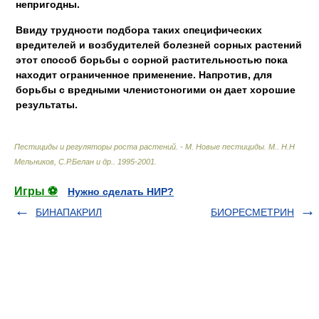
непригодны.
Ввиду трудности подбора таких специфических
вредителей и возбудителей болезней сорных растений
этот способ борьбы с сорной растительностью пока
находит ограниченное применение. Напротив, для
борьбы с вредными членистоногими он дает хорошие
результаты.
Пестициды и регуляторы роста растений. - М. Новые пестициды. М.
.
Н.Н
Мельников, С.Р.Белан и др.
.
1995-2001
.
Игры ⚽
Нужно сделать НИР?
БИНАПАКРИЛ
БИОРЕСМЕТРИН